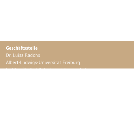
Geschäftsstelle
Dr. Luisa Radohs
Albert-Ludwigs-Universität Freiburg
Institut für Archäologische Wissenschaften
Frühgeschichtliche Archäologie und Archäologie
des Mittelalters
Belfortstraße 22
79085 Freiburg
Tel. 0761 / 203-3378
E-Mail:
luisa.radohs@iaw.uni-freiburg.de
Webdesign
Sebastian Stüber & Robin Thier