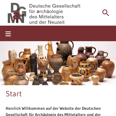
Start
Aktuell
Über uns
Mitgliedschaft
Mitteldeutsches Steinzeug gefertigt in Waldenburg, Zittau
Start
und der Oberlausitz (LfA Sachsen, Foto Stefan Krabath und
Tagungen
Ursula Wohmann)
Herzlich Willkommen auf der Website der Deutschen
Mitteilungsblätter
Gesellschaft für Archäologie des Mittelalters und der